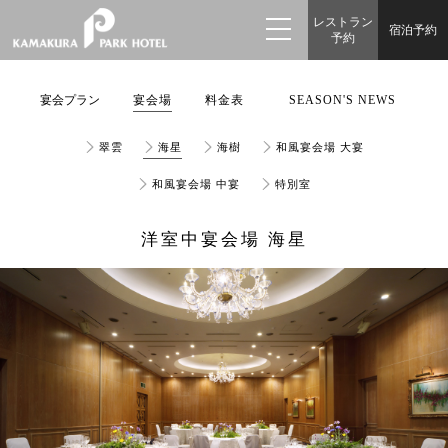
レストラン
宿泊予約
予約
宴会プラン
宴会場
料金表
SEASON'S NEWS
翠雲
海星
海樹
和風宴会場 大宴
和風宴会場 中宴
特別室
洋室中宴会場 海星