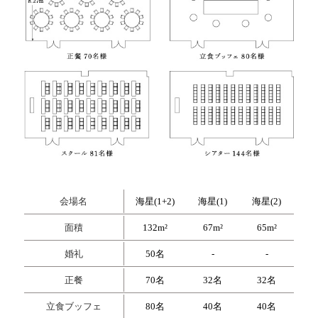
会場名
海星(1+2)
海星(1)
海星(2)
面積
132m²
67m²
65m²
婚礼
50名
-
-
正餐
70名
32名
32名
立食ブッフェ
80名
40名
40名