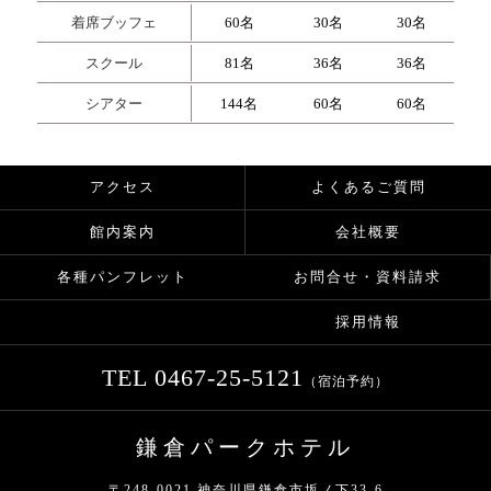
着席ブッフェ
60名
30名
30名
スクール
81名
36名
36名
シアター
144名
60名
60名
アクセス
よくあるご質問
館内案内
会社概要
お問合せ・資料請求
各種パンフレット
採用情報
TEL
0467-25-5121
（宿泊予約）
鎌倉パークホテル
〒248-0021 神奈川県鎌倉市坂ノ下33-6