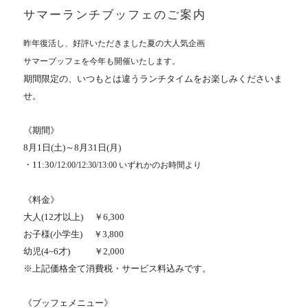
サマーランチブッフェのご案内
昨年復活し、好評いただきました夏の大人気企画
サマーブッフェを今年も開催いたします。
期間限定の、いつもとは違うランチタイムをお楽しみくださいま
せ。
《期間》
8月1日(土)～8月31日(月)
・11:30/
12:00/
12:30/
13:00 いずれかのお時間より
《料金》
大人(12才以上) ￥6,300
お子様(小学生) ￥3,800
幼児(4~6才) ￥2,000
※上記価格全て消費税・サービス料込みです。
《ブッフェメニュー》