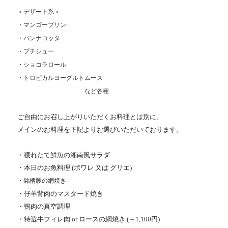
＜デザート系＞
・マンゴープリン
・パンナコッタ
・プチシュー
・ショコラロール
・トロピカルヨーグルトムース
など各種
ご自由にお召し上がりいただくお料理とは別に、
メインのお料理を下記よりお選びいただいております。
・獲れたて鮮魚の湘南風サラダ
・本日のお魚料理 (ポワレ 又は グリエ)
・銘柄豚の網焼き
・仔羊背肉のマスタード焼き
・鴨肉の真空調理
・特選牛フィレ肉 or ロースの網焼き (＋1,100円)