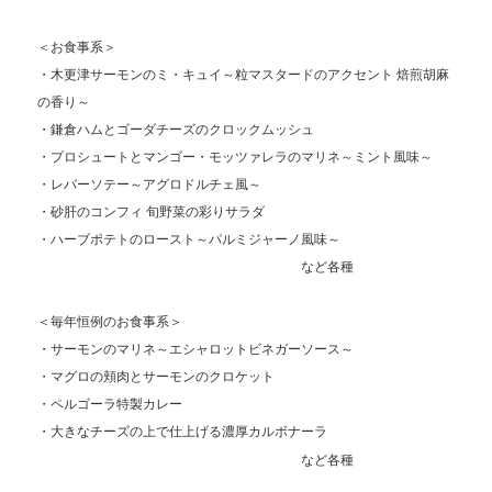
＜お食事系＞
・木更津サーモンのミ・キュイ～粒マスタードのアクセント 焙煎胡麻
の香り～
・鎌倉ハムとゴーダチーズのクロックムッシュ
・プロシュートとマンゴー・
モッツァレラのマリネ～ミント風味～
・レバーソテー～アグロドルチェ風～
・砂肝のコンフィ 旬野菜の彩りサラダ
・ハーブポテトのロースト～パルミジャーノ風味～
など各種
＜毎年恒例のお食事系＞
・サーモンのマリネ～エシャロットビネガーソース～
・マグロの頬肉とサーモンのクロケット
・ペルゴーラ特製カレー
・大きなチーズの上で仕上げる濃厚カルボナーラ
など各種