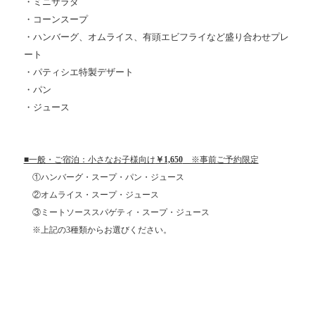
・ミニサラダ
・コーンスープ
・ハンバーグ、オムライス、有頭エビフライなど盛り合わせプレ
ート
・パティシエ特製デザート
・パン
・ジュース
■一般・ご宿泊：小さなお子様向け
￥1,650
※事前ご予約限定
①ハンバーグ・スープ・パン・ジュース
②オムライス・スープ・ジュース
③ミートソーススパゲティ
・スープ・ジュース
※上記の3種類からお選びください。